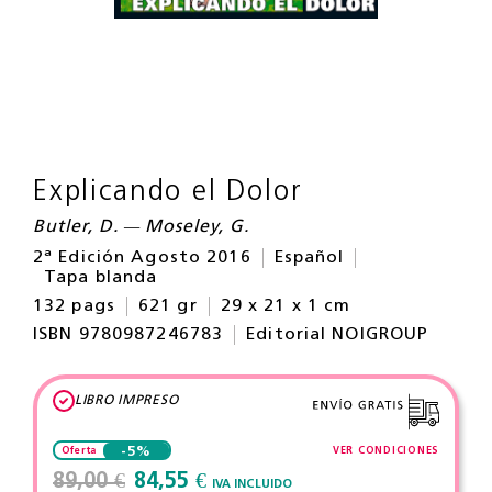
Explicando el Dolor
Butler, D. — Moseley, G.
2ª Edición Agosto 2016
Español
Tapa blanda
132 pags
621 gr
29 x 21 x 1 cm
ISBN 9780987246783
Editorial NOIGROUP
LIBRO IMPRESO
-5%
VER CONDICIONES
Oferta
89,00 €
84,55 €
IVA INCLUIDO